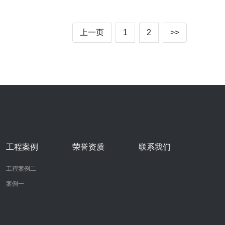
上一页
1
2
>>
工程案例
荣誉资质
联系我们
工程案例二
案例一