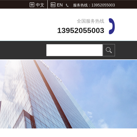
中文
EN
服务热线：13952055003
全国服务热线
13952055003