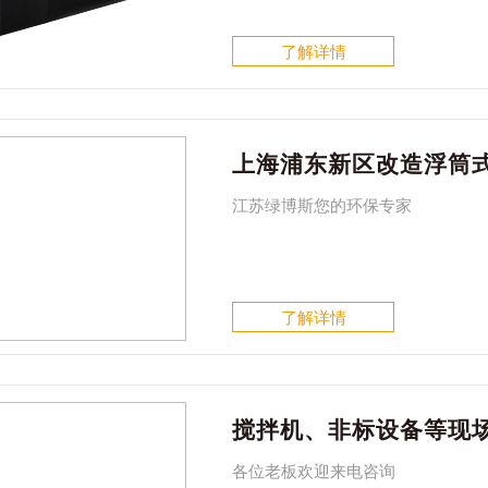
了解详情
上海浦东新区改造浮筒
江苏绿博斯您的环保专家
了解详情
搅拌机、非标设备等现
各位老板欢迎来电咨询