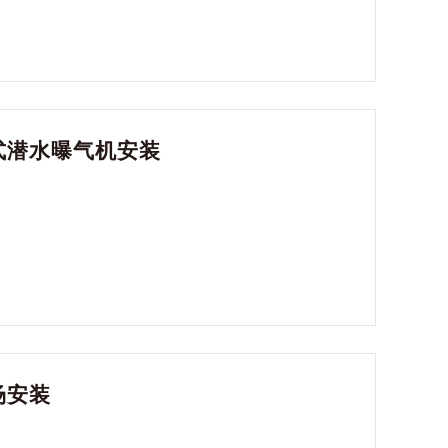
式潜水曝气机安装
场安装