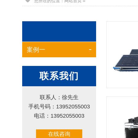
您所在的位置：
网站首页
»
案例一
联系我们
联系人：徐先生
手机号码：13952055003
电话：13952055003
在线咨询